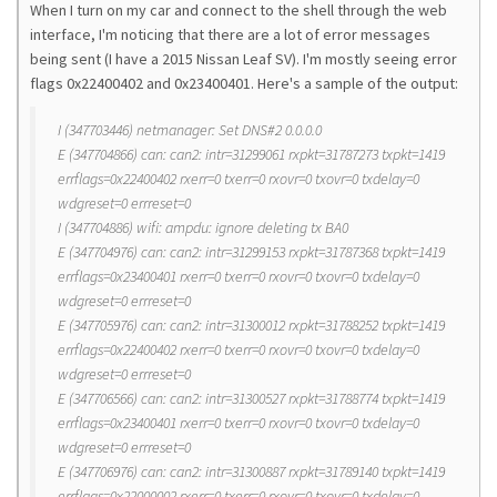
When I turn on my car and connect to the shell through the web
interface, I'm noticing that there are a lot of error messages
being sent (I have a 2015 Nissan Leaf SV). I'm mostly seeing error
flags 0x22400402 and 0x23400401. Here's a sample of the output:
I (347703446) netmanager: Set DNS#2 0.0.0.0
E (347704866) can: can2: intr=31299061 rxpkt=31787273 txpkt=1419
errflags=0x22400402 rxerr=0 txerr=0 rxovr=0 txovr=0 txdelay=0
wdgreset=0 errreset=0
I (347704886) wifi: ampdu: ignore deleting tx BA0
E (347704976) can: can2: intr=31299153 rxpkt=31787368 txpkt=1419
errflags=0x23400401 rxerr=0 txerr=0 rxovr=0 txovr=0 txdelay=0
wdgreset=0 errreset=0
E (347705976) can: can2: intr=31300012 rxpkt=31788252 txpkt=1419
errflags=0x22400402 rxerr=0 txerr=0 rxovr=0 txovr=0 txdelay=0
wdgreset=0 errreset=0
E (347706566) can: can2: intr=31300527 rxpkt=31788774 txpkt=1419
errflags=0x23400401 rxerr=0 txerr=0 rxovr=0 txovr=0 txdelay=0
wdgreset=0 errreset=0
E (347706976) can: can2: intr=31300887 rxpkt=31789140 txpkt=1419
errflags=0x22000002 rxerr=0 txerr=0 rxovr=0 txovr=0 txdelay=0