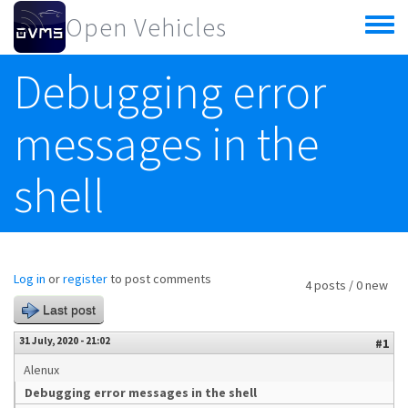
Skip to main content
Open Vehicles
Toggle
menu
Debugging error
messages in the
shell
Log in
or
register
to post comments
4 posts / 0 new
Last post
31 July, 2020 - 21:02
#1
Alenux
Debugging error messages in the shell