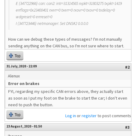
E (347722966) can: can2: intr=31314565 rxpkt=31803275 txpkt=1419
errflags=0x23400401 rxerr=0 txerr=0 rxovr=0 txovr=0 txdelay=0
wdgreset=0 errreset=0
I (347723446) netmanager: Set DNS#2 0.0.0.0
How can we debug these types of messages? I'm not manually
sending anything on the CAN bus, so I'm not sure where to start.
Top
31 July, 2020 - 22:09
#2
Alenux
Error on brakes
FYI, regarding my specific CAN errors above, they actually start
as soon as I put my foot on the brake to start the car; I don't even
need to push the button.
Top
Log in
or
register
to post comments
23 August, 2020 - 01:50
#3