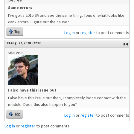
jbeuree
Same errors
I've got a 2015 SV and see the same thing. Tons of what looks like
can2 errors. Figure out the cause?
Top
Log in
or
register
to post comments
23 August, 2020 - 22:00
#4
sdarveau
I also have this issue but
I also have this issue but then, I completely loose contact with the
module. Does this also happen to you?
Top
Log in
or
register
to post comments
Log in
or
register
to post comments